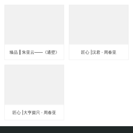
臻品 ‖ 朱亚云——《通壁》
匠心 |汉君 · 周春亚
匠心 |大亨掇只 · 周春亚