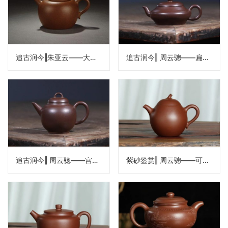
追古润今‖朱亚云——大彬圈钮壶
追古润今‖ 周云骢——扁灯壶
追古润今‖ 周云骢——宫灯水平壶
紫砂鉴赏‖ 周云骢——可心梨式壶