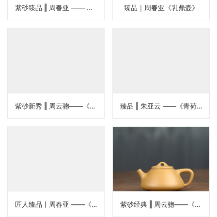
紫砂臻品 ‖ 周春亚 —— 《仿古如意》
臻品｜周春亚《乳鼎壶》
紫砂新秀 ‖ 周云骢——《汉君》
臻品 ‖ 朱亚云 ——《青荷》
匠人臻品丨周春亚 ——《鱼化龙》
紫砂经典 ‖ 周云骢——《石瓢》