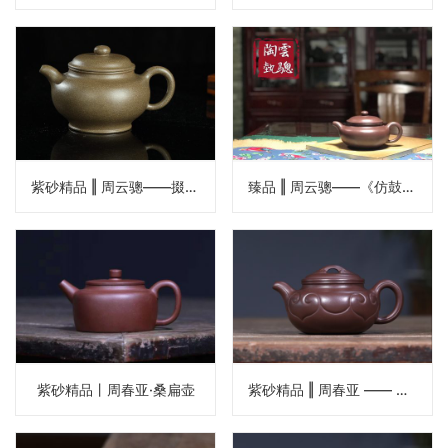
紫砂精品 ‖ 周云骢——掇只壶
臻品 ‖ 周云骢——《仿鼓壶》
紫砂精品丨周春亚·桑扁壶
紫砂精品 ‖ 周春亚 —— 《仿古如意壶》