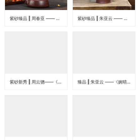
紫砂臻品 ‖ 周春亚 —— 《此乐提梁壶》
紫砂臻品 ‖ 朱亚云 —— 《高竹节思泉》
紫砂新秀 ‖ 周云骢——《思亭壶》
臻品 ‖ 朱亚云 ——《婉晴壶》