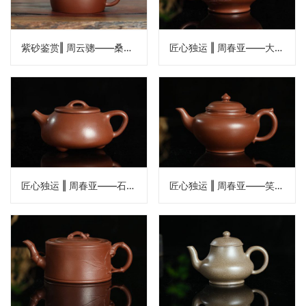
紫砂鉴赏‖ 周云骢——桑扁壶
匠心独运 ‖ 周春亚——大亨掇只壶
匠心独运 ‖ 周春亚——石瓢壶
匠心独运 ‖ 周春亚——笑樱壶