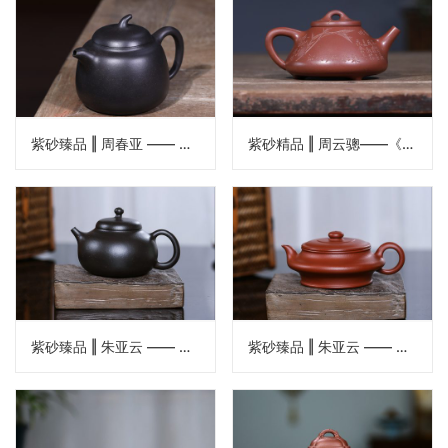
紫砂臻品 ‖ 周春亚 —— 《茄段壶》
紫砂精品 ‖ 周云骢——《子冶石瓢》
紫砂臻品 ‖ 朱亚云 —— 《矮西施》
紫砂臻品 ‖ 朱亚云 —— 《书扁壶》