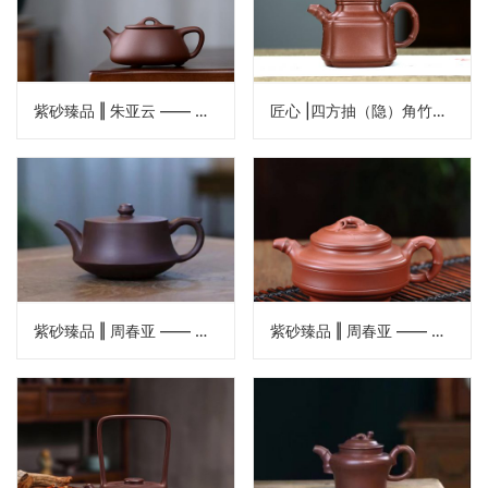
紫砂臻品 ‖ 朱亚云 —— 《平盖石瓢》
匠心 |四方抽（隐）角竹鼎 · 周春亚
紫砂臻品 ‖ 周春亚 —— 《柱础壶》
紫砂臻品 ‖ 周春亚 —— 《双线竹鼓壶》