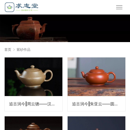
首页
紫砂作品
追古润今‖周云骢——汉云壶
追古润今‖朱亚云——圆珠壶