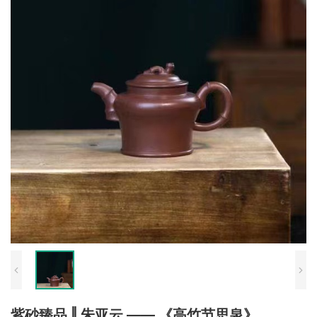
紫砂臻品 ‖ 朱亚云 —— 《高竹节思泉》