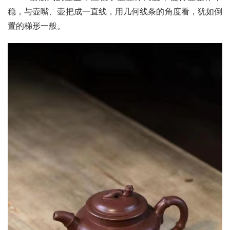
稳，与壶嘴、壶把成一直线，用几何线条的角度看，犹如倒
置的梯形一般。