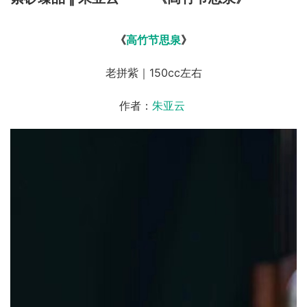
《
高竹节思泉
》
老拼紫｜150cc左右
作者：
朱亚云