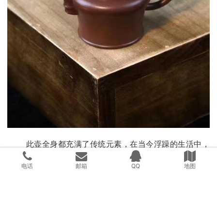
       此壶全身都充满了传统元素，在当今浮躁的生活中，
用古典艺术让我们体会到文人墨客的那种高雅的气氛，是一
电话
邮箱
QQ
地图
款极具把玩的佳作。
明清款式
朱亚云
紫砂壶
高竹节思泉