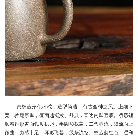
       秦权壶形似秤砣，造型简洁，有古金钟之风。上细下
宽，敦厐厚重，壶面越挺拔、舒展，直达内凹壶底。桥形钮
顺着钟形盖面弧度拱起，半圆形截盖，二弯壶流，短流向上
微曲，力感十足。耳形飞鋬，线条流畅。整壶赭红色，温和