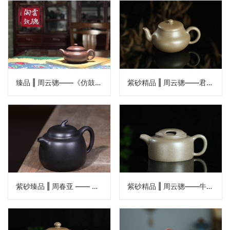
臻品 ‖ 周云骢——《仿鼓壶》
紫砂精品 ‖ 周云骢——君德壶
紫砂臻品 ‖ 周春亚 —— 《茄段壶》
紫砂精品 ‖ 周云骢——牛盖莲子壶