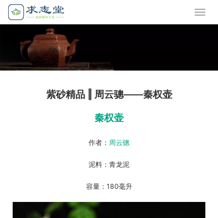
紫砂精品 ‖ 周云骢——秦权壶
秦权壶
作者：
周云骢
泥料：青龙泥
容量：180毫升