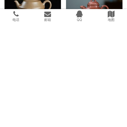
电话
邮箱
QQ
地图
追古润今‖周云骢——汉云壶
匠心 |四方抽（隐）角竹鼎 · 周春亚
匠心独运 ‖ 周春亚——笑樱壶
紫砂精品 ‖ 周云骢——西施壶