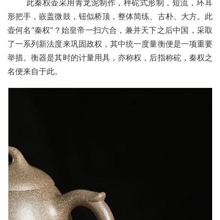
       此秦权壶采用青龙泥制作，秤砣式形制，短流，环耳
形把手，嵌盖微鼓，钮似桥顶，整体简练、古朴、大方。此
壶何名“秦权”？始皇帝一扫六合，兼并天下之后中国，采取
了一系列新法度来巩固政权，其中统一度量衡便是一项重要
举措。衡器是其时的计量用具，亦称权，后指称砣，秦权之
名便来自于此。