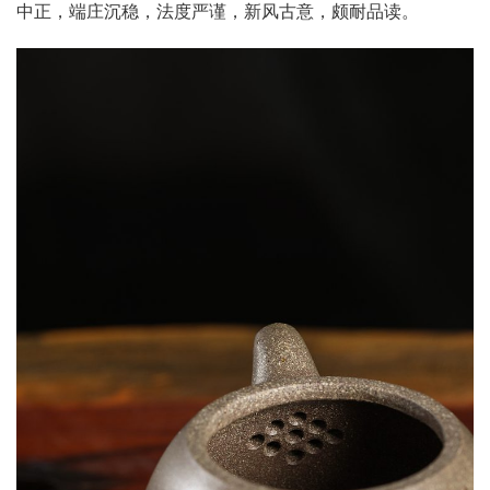
中正，端庄沉稳，法度严谨，新风古意，颇耐品读。