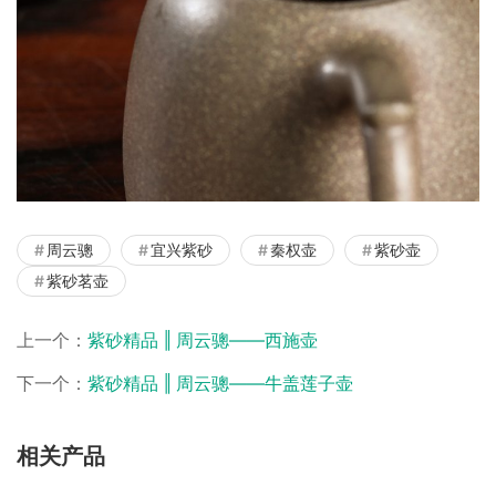
周云骢
宜兴紫砂
秦权壶
紫砂壶
紫砂茗壶
上一个：
紫砂精品 ‖ 周云骢——西施壶
下一个：
紫砂精品 ‖ 周云骢——牛盖莲子壶
相关产品