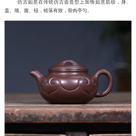
       仿古如意在传统仿古壶造型上加饰如意筋纹，身、
盖、颈、腹、钮，错落有致，骨肉亭匀。