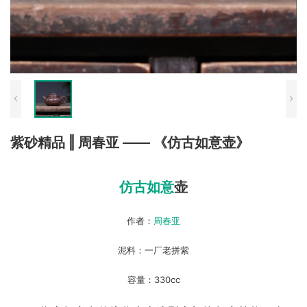
紫砂精品 ‖ 周春亚 —— 《仿古如意壶》
仿古如意
壶
作者：
周春亚
泥料：一厂老拼紫
容量：330cc