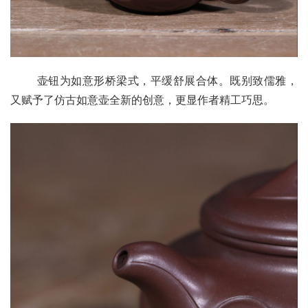
       壶钮为如意形桥梁式，平缓舒展合体。既别致儒雅，
又赋予了仿古如意壶全新的创意，更显作者精工巧思。