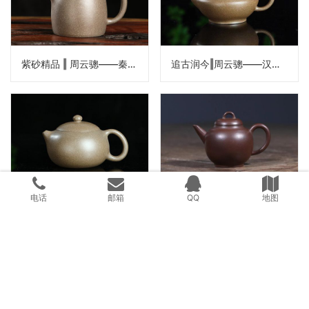
紫砂精品 ‖ 周云骢——秦权壶
追古润今‖周云骢——汉云壶
电话
邮箱
QQ
地图
紫砂精品 ‖ 周云骢——西施壶
追古润今‖ 周云骢——宫灯水平壶