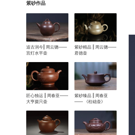
紫砂作品
追古润今‖ 周云骢——
紫砂精品 ‖ 周云骢——
宫灯水平壶
君德壶
匠心独运 ‖ 周春亚——
紫砂臻品 ‖ 周春亚
大亨掇只壶
—— 《柱础壶》