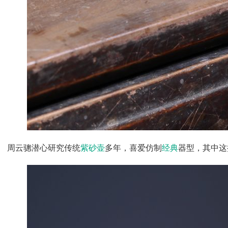
       周云骢潜心研究传统
紫砂壶
多年，喜爱仿制
经典
器型，其中这