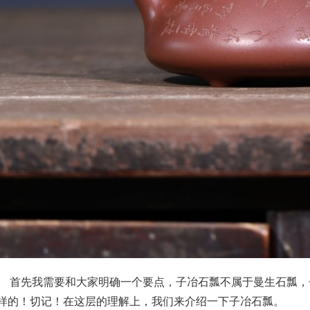
，子冶石瓢的壶形和刻绘与我们常说的曼生石瓢是不
样的！切记！在这层的理解上，我们来介绍一下子冶石瓢。