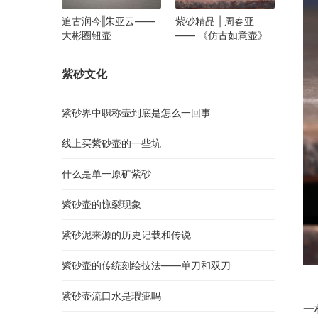
追古润今‖朱亚云——
紫砂精品 ‖ 周春亚
大彬圈钮壶
—— 《仿古如意壶》
紫砂文化
紫砂界中职称壶到底是怎么一回事
线上买紫砂壶的一些坑
什么是单一原矿紫砂
紫砂壶的惊裂现象
紫砂泥来源的历史记载和传说
紫砂壶的传统刻绘技法——单刀和双刀
       首先我需要和大家明确一个要点，子冶石瓢不属于曼生石瓢
紫砂壶流口水是瑕疵吗
一