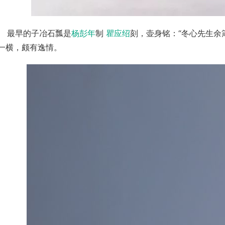
       最早的子冶石瓢是
杨彭年
制 
瞿应绍
刻，壶身铭：“冬心先生余
一横，颇有逸情。