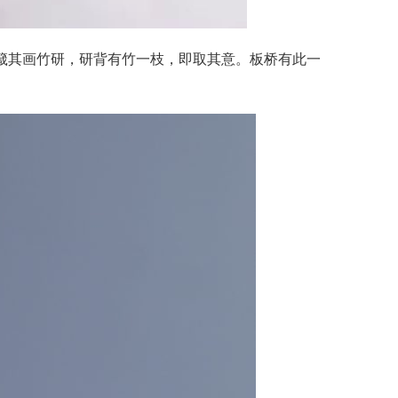
箴其画竹研，研背有竹一枝，即取其意。板桥有此一