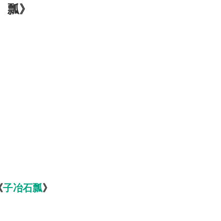
瓢》
《
子冶石瓢
》