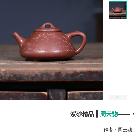
紫砂精品 ‖ 
周云骢
——
作者：周云骢