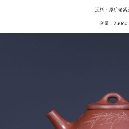
泥料：原矿老紫
容量：260cc