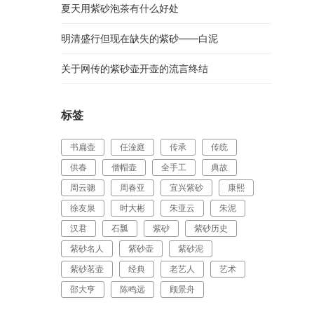
夏天用紫砂泡茶有什么好处
明清盛行但现在缺失的紫砂——白泥
关于网传的紫砂壶开壶的流言终结
标签
书扁壶
任淦庭
传承
传统
供春
僧帽壶
全手工
典故
周云骢
周春亚
宜兴紫砂
康熙
徐友泉
时大彬
朱亚云
朱泥
汉君
石瓢
紫砂
紫砂历史
紫砂名人
紫砂壶
紫砂泥
紫砂茗壶
经典
老艺人
艺术
邵大亨
陈鸣远
顾景舟