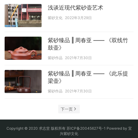
浅谈近现代紫砂壶艺术
紫砂文化
2022年3月29日
紫砂臻品 ‖ 周春亚 —— 《双线竹
鼓壶》
紫砂作品
2021年7月30日
紫砂臻品 ‖ 周春亚 —— 《此乐提
梁壶》
紫砂作品
2021年7月30日
下一页
Copyright © 2020 求志堂 版权所有
苏ICP备20045627号-1
Powered by
宜
兴紫砂文化