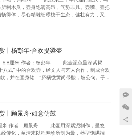
林所制木瓜，壶身饱满高昂，气势非凡。壶嘴、壶把
顺畅得体，尽心精雕细琢枝干生态，健壮有力，又不
盖，一小枝干作壶钮，触觉舒服，品玩味足，与光润
壶身一侧刻隶书：“煮白石，泛绿云，一瓢细酌邀桐
花卉，并署：“宜兴任漱石画。”底钤“金鼎商…
赏丨杨彭年·合欢提梁壶
口径 6.8厘米 作者：杨彭年 此壶泥色呈深紫褐
十八式” 中的合欢壶，经文人与艺人合作，制成合欢
印款，并在壶身铭：“庐橘微黄尚带酸，坡公句。子
砂壶上唱合，传世作品可佐证。 此壶应该是嘉庆
离任之后，“曼生壶”之名生仍吸引着当时文人继续参与
赏丨顾景舟·如意仿鼓
17.3厘米 作者：顾景舟 此壶用深紫泥制作，呈悠
几经传化，至清末以程寿珍所制为最，器型饱满端