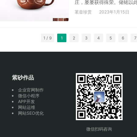
庄，屡屡获得殊荣。储铭以
景舟与五十年代亦曾作此壶式
茗壶珍赏
2023年1月15日
造型上加饰如意筋纹，身、
壶盖截成一条圆线，口盖各
1 / 9
1
2
3
4
5
6
7
紫砂作品
企业官网制作
微信小程序
APP开发
网站运维
网站SEO优化
微信扫码咨询