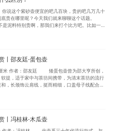
你说这个紫砂壶便宜的吧几百块，贵的吧几万几十
到底贵在哪里呢？今天我们就来聊聊这个话题。
不是泥料特别贵啊，那我们来打个比方吧。比如一把
壶，它们的价格差了19800块，但是这两把壶在泥料
百块钱。 所以说并不是它用了什么样的泥料，
什么价格，决定了它用什么档次的泥料。便宜的壶和
的，但是贵的壶之所…
赏丨邵友廷·蛋包壶
3.3厘米 作者：邵友廷 矮蛋包壶曾为邵大亨所创，
，软提，适于家中与茶坊间携带，为清末茶坊的流行
柔和，长颈饰云肩线，挺而精细，口盖母子线配合，
二字楷书椭圆章。罐钵之盖式，用手抓开启冲泡茶
孔。壶嘴三弯，伸展自如，圆腴光润，品茗端拿摩
紫红色，久用光润如古玉，亚光闪亮。底为凹形，颇
赏丨冯桂林·木瓜壶
21厘米 作者：冯桂林 此壶系三十年代流行款式，与