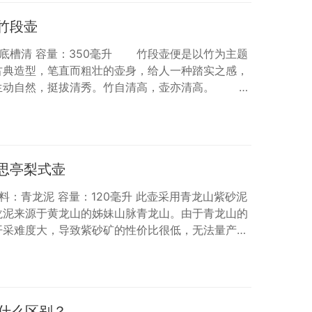
流动的…
—竹段壶
料：底槽清 容量：350毫升 竹段壶便是以竹为主题
古典造型，笔直而粗壮的壶身，给人一种踏实之感，
生动自然，挺拔清秀。竹自清高，壶亦清高。 昔
无竹”。板桥竹石图数幅，以达文人之意。今竹寓于
风轻轻徐来，时而又似有君子款款走来。 “竹”的
—思亭梨式壶
料：青龙泥 容量：120毫升 此壶采用青龙山紫砂泥
龙泥来源于黄龙山的姊妹山脉青龙山。由于青龙山的
开采难度大，导致紫砂矿的性价比很低，无法量产。
，具有非常高的收藏把玩价值。 历史上的梨形紫砂壶
义，梨式造型，壶身似梨，鼓腹圆润，结构清晰，三
与盖缘修刮讲究，精工细作，整体比例协调，虽周身
用，又讨喜，最是耐人寻味。 冯先铭先生主编的…
什么区别？