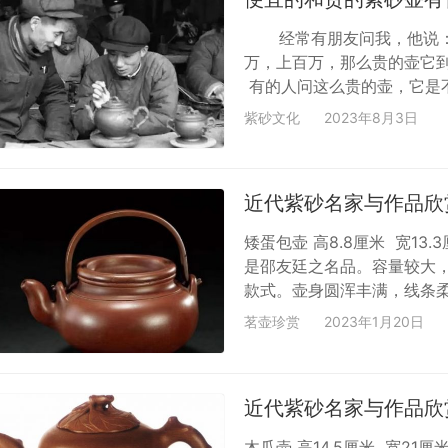
经常有朋友问我，他说：
万，上百万，那么贵的壶它
有的人问这么贵的壶，它是
200块钱的壶和一把两万的
紫砂文化
2023年8月3日
成本上的差距，也许只有几
就卖什么价格，而是说它卖
贵的壶在泥料上肯定有差别
近代紫砂名家与作品欣
矮蛋包壶 高8.8厘米 宽1
是邵友廷之名品。容量较大
款式。壶身圆浑丰满，线条
稳如天压地。盖内钤“友廷”
茗壶珍赏
2023年1月20日
叶，边饰双线，中有一小气
挲，手感触觉舒适。泥色为
有特点，…
近代紫砂名家与作品欣
木瓜壶 高14.5厘米 宽