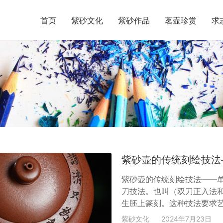
首页
紫砂文化
紫砂作品
茗壶珍赏
求
紫砂壶的传统刻绘技法
紫砂壶的传统刻绘技法——
刀技法。也叫（双刀正入法
生胚上篆刻。这种技法要求
练，每一刀的起落都必须注
紫砂文化
2024年7月23日