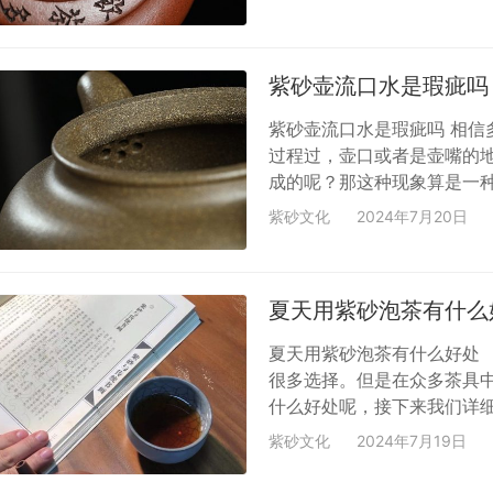
下，双刀技法则是先在胚体
刻绘。双刀刻绘的特点是峻
落子无悔的意蕴。 具体特
紫砂壶流口水是瑕疵吗
壶的…
紫砂壶流口水是瑕疵吗 相
过程过，壶口或者是壶嘴的
成的呢？那这种现象算是一
是否流口水，与以下几点有关
紫砂文化
2024年7月20日
人，把壶盖壶口做的不平整
用的砂料凸显在外表，那么
是属于正常，不属于瑕疵问题
夏天用紫砂泡茶有什么
置等…
夏天用紫砂泡茶有什么好处
很多选择。但是在众多茶具
什么好处呢，接下来我们详细
有效地防止香气过早散失，‌
紫砂文化
2024年7月19日
长，‌茶锈积在内壁上越多，‌
入开水，‌紫砂壶仍茶香诱人