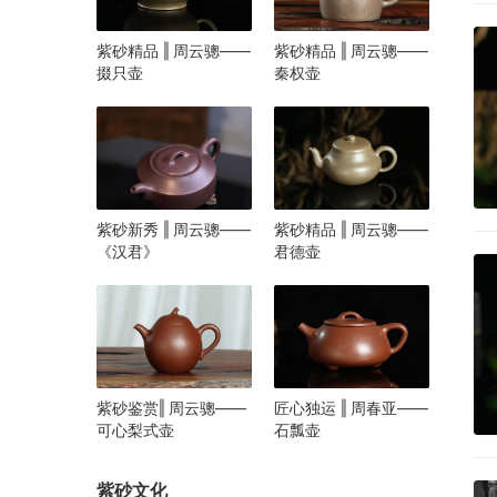
紫砂精品 ‖ 周云骢——
紫砂精品 ‖ 周云骢——
掇只壶
秦权壶
紫砂新秀 ‖ 周云骢——
紫砂精品 ‖ 周云骢——
《汉君》
君德壶
紫砂鉴赏‖ 周云骢——
匠心独运 ‖ 周春亚——
可心梨式壶
石瓢壶
紫砂文化