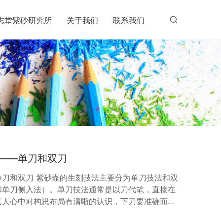
志堂紫砂研究所
关于我们
联系我们
——单刀和双刀
单刀和双刀 紫砂壶的生刻技法主要分为单刀技法和双
和单刀侧入法）。单刀技法通常是以刀代笔，直接在
艺人心中对构思布局有清晰的认识，下刀要准确而简
意笔画的气势和收势，追求一气呵成的效果。 相比之