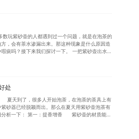
上用笔墨勾勒出图案，然后使用刀具从两个方向进行
拔挺秀，而单刀刻绘则更考验艺人的功底，具有一种
点：双刀刻绘，这是一种陶刻装饰技法，它涉及在紫砂
信多数玩紫砂壶的人都遇到过一个问题，就是在泡茶的
地方，会有茶水渗漏出来。那这种现象是什么原因造
种瑕疵吗？接下来我们探讨一下。 一把紫砂壶出水时
： 1，紫砂壶口，壶盖之间的间隙。如果制壶的
，有缝隙，那么壶口壶盖的地方肯定会流水。如果使
砂和砂之间肯定会有间隙，这种情况下的流水效果就
。 2，壶嘴的形状。壶流的形状、长度，水孔的位
好处
 夏天到了，很多人开始泡茶，在泡茶的茶具上有
中紫砂器已经脱颖而出。那么在夏天用紫砂壶泡茶有
分析一下： 第一：提香增香‌ 紫砂壶的材质能够
长久使用的紫砂壶内壁挂上一层茶锈，‌使用时间越
故冲泡茶叶后茶汤越加醇郁芳馨。‌即使不放茶，‌只倒
。‌ 第二：保温性强‌ 紫砂壶的壶壁内部存在着许多