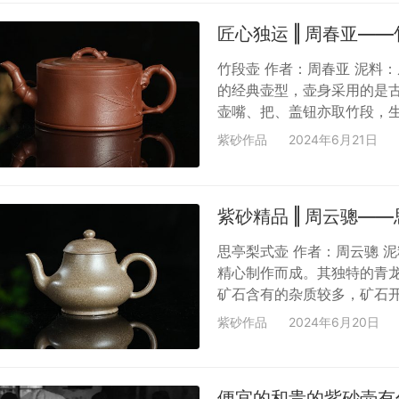
小气泡，‌气泡里又充满着不
匠心独运 ‖ 周春亚—
​竹段壶 作者：周春亚 泥
的经典壶型，壶身采用的是
壶嘴、把、盖钮亦取竹段，
有东坡“宁可食无肉，不可居
紫砂作品
2024年6月21日
壶，更显清雅。时而似有古
寓意是品性高洁，尤其…
紫砂精品 ‖ 周云骢—
思亭梨式壶 作者：周云骢 泥
精心制作而成。其独特的青
矿石含有的杂质较多，矿石
此青龙泥在市面上极其稀少
紫砂作品
2024年6月20日
是比较经典的款型，顾名思
弯流与圆弧执把浑厚，壶口
浑圆，但不显臃肿，造型既实
便宜的和贵的紫砂壶有