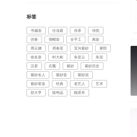
标签
书扁壶
任淦庭
传承
传统
供春
僧帽壶
全手工
典故
周云骢
周春亚
宜兴紫砂
康熙
徐友泉
时大彬
朱亚云
朱泥
汉君
石瓢
紫砂
紫砂历史
紫砂名人
紫砂壶
紫砂泥
紫砂茗壶
经典
老艺人
艺术
邵大亨
陈鸣远
顾景舟