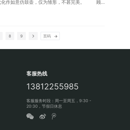
此化作如意仿鼓壶，仅为雏形，不甚完美。 顾
，1989年又重新制作如意仿鼓壶，在传统仿鼓扁壶
盖、颈、腹、钮，错落有致，骨肉亭匀，壶的口沿与
…
8
9
客服热线
13812255985
客服服务时段：周一至周五，9:30 -
20:30，节假日休息