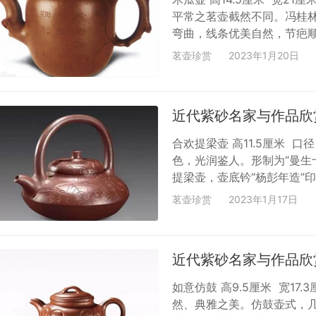
平常之茗壶截然不同。冯桂
弯曲，线条优美自然，节疤
失实用。重叠木瓜叶形为壶
茗壶珍赏
2023年1月20日
简洁的壶身对比十分协调。
君。岐陶刻。”另一侧刻折枝
近代紫砂名家与作品欣
合欢提梁壶 高11.5厘米 
色，光润鉴人。形制为“曼生
提梁壶，壶底钤“杨彭年造”
繁。”子繁与翟子冶常在紫
茗壶珍赏
2023年1月17日
二十四年（1819）陈曼生
制…
近代紫砂名家与作品欣
如意仿鼓 ​高9.5厘米 宽
然、典雅之美。仿鼓壶式，