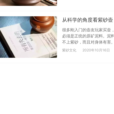
四、仿瓜果、花木形象或加
莲、荷、桃、柿、葡萄、松、
六、各种几何图案造型，包括
从科学的角度看紫砂壶
很多刚入门的壶友玩家买壶
必须是正统的原矿泥料。泥
不上紫砂，而且对身体有害
壶三十余年的制壶人，给大
紫砂文化
2020年10月16日
有星光有熔点，砂色不单一
砂中的砂，指的就是石英，
表面和内壁有如同在夜空中
纹，这…