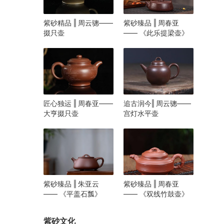
紫砂精品 ‖ 周云骢——
紫砂臻品 ‖ 周春亚
掇只壶
—— 《此乐提梁壶》
匠心独运 ‖ 周春亚——
追古润今‖ 周云骢——
大亨掇只壶
宫灯水平壶
紫砂臻品 ‖ 朱亚云
紫砂臻品 ‖ 周春亚
—— 《平盖石瓢》
—— 《双线竹鼓壶》
紫砂文化