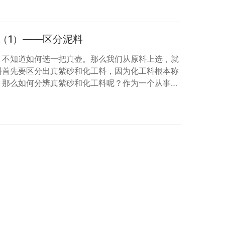
工变形造型，用浮雕、半浮雕的手法装饰应用，如：
竹、梅等。 五、仿实用器物借形改装的造型。
各式圆器、方器以及菱花、葵式等筋纹器。 …
（1）——区分泥料
，不知道如何选一把真壶。那么我们从原料上选，就
料首先要区分出真紫砂和化工料，因为化工料根本称
。那么如何分辨真紫砂和化工料呢？作为一个从事制
家总结了一下几点比较容易看出来的几个特征。 一、
 天然的紫砂原矿内含有大量的云母，石英和铁质。紫
石英颗粒的大小，决定着紫砂壶表面的粗细；紫砂壶
闪烁的星星，这就是云母；壶身还有黑色斑点或者条