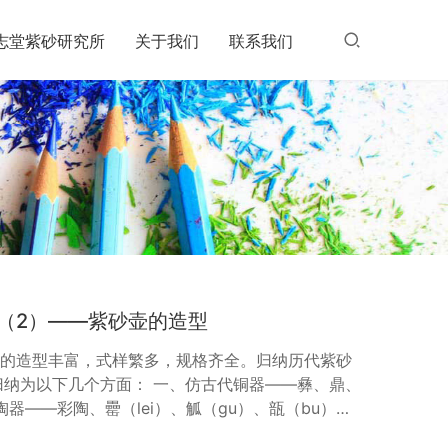
志堂紫砂研究所
关于我们
联系我们
（2）——紫砂壶的造型
壶的造型丰富，式样繁多，规格齐全。归纳历代紫砂
归纳为以下几个方面： 一、仿古代铜器——彝、鼎、
器——彩陶、罍（lei）、觚（gu）、瓿（bu）的
三、仿古代器物——秦权、玉器、钟、鼓等造型。