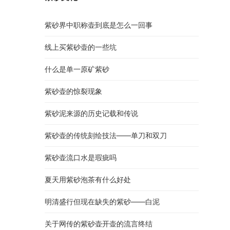
紫砂界中职称壶到底是怎么一回事
线上买紫砂壶的一些坑
什么是单一原矿紫砂
紫砂壶的惊裂现象
紫砂泥来源的历史记载和传说
紫砂壶的传统刻绘技法——单刀和双刀
紫砂壶流口水是瑕疵吗
夏天用紫砂泡茶有什么好处
明清盛行但现在缺失的紫砂——白泥
关于网传的紫砂壶开壶的流言终结