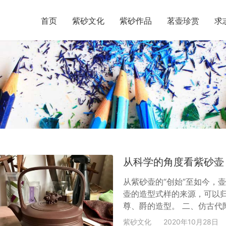
首页
紫砂文化
紫砂作品
茗壶珍赏
求
从科学的角度看紫砂壶
从紫砂壶的“创始”至如今，
壶的造型式样的来源，可以
尊、爵的造型。 二、仿古代陶
造型以及秦砖，汉瓦纹样。 
紫砂文化
2020年10月28日