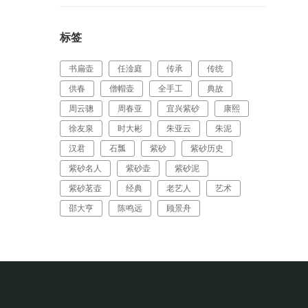
标签
书扁壶
任淦庭
传承
传统
供春
僧帽壶
全手工
典故
周云骢
周春亚
宜兴紫砂
康熙
徐友泉
时大彬
朱亚云
朱泥
汉君
石瓢
紫砂
紫砂历史
紫砂名人
紫砂壶
紫砂泥
紫砂茗壶
经典
老艺人
艺术
邵大亨
陈鸣远
顾景舟