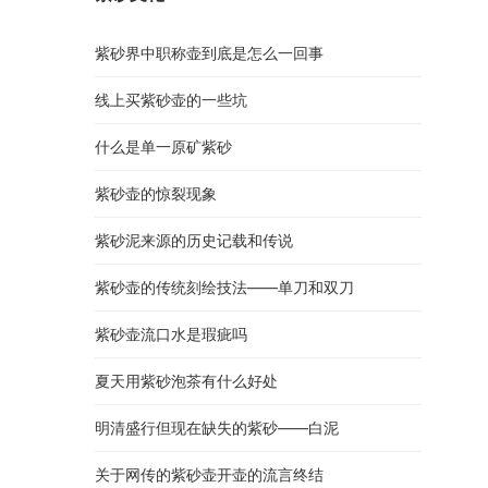
紫砂界中职称壶到底是怎么一回事
线上买紫砂壶的一些坑
什么是单一原矿紫砂
紫砂壶的惊裂现象
紫砂泥来源的历史记载和传说
紫砂壶的传统刻绘技法——单刀和双刀
紫砂壶流口水是瑕疵吗
夏天用紫砂泡茶有什么好处
明清盛行但现在缺失的紫砂——白泥
关于网传的紫砂壶开壶的流言终结