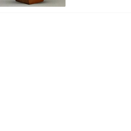
年（1616）墓葬。按该壶
制上考证，手法属于大彬晚
有确切纪年可考证的大彬壶