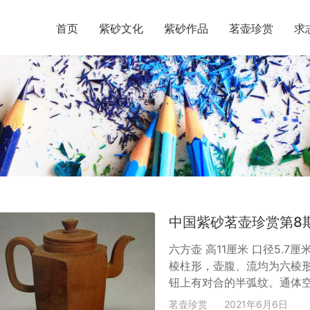
首页
紫砂文化
紫砂作品
茗壶珍赏
求
中国紫砂茗壶珍赏第8
六方壶 高11厘米 口径5.
棱柱形，壶腹、流均为六棱
钮上有对合的半弧纹。通体空
在扬州江都丁沟曹氏墓出土
茗壶珍赏
2021年6月6日