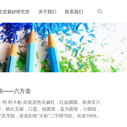
志堂紫砂研究所
关于我们
联系我们
期——六方壶
7厘米 明 时大彬 此壶泥色呈赭红，红如胭脂。壶身呈六
形，柄出五棱，口盖、钮圆形，盖为圆形，小圆钮，
灵浑脱，壶底刻有“大彬”二字楷书款。此壶1968年
。发掘时伴有砖刻地券一方，注明为明代万历四十四