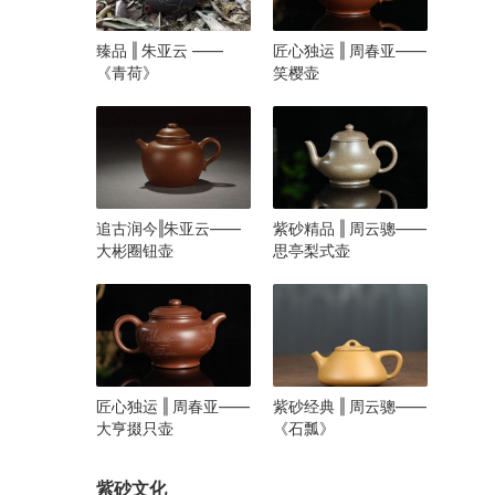
臻品 ‖ 朱亚云 ——
匠心独运 ‖ 周春亚——
《青荷》
笑樱壶
追古润今‖朱亚云——
紫砂精品 ‖ 周云骢——
大彬圈钮壶
思亭梨式壶
匠心独运 ‖ 周春亚——
紫砂经典 ‖ 周云骢——
大亨掇只壶
《石瓢》
紫砂文化