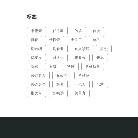
标签
书扁壶
任淦庭
传承
传统
供春
僧帽壶
全手工
典故
周云骢
周春亚
宜兴紫砂
康熙
徐友泉
时大彬
朱亚云
朱泥
汉君
石瓢
紫砂
紫砂历史
紫砂名人
紫砂壶
紫砂泥
紫砂茗壶
经典
老艺人
艺术
邵大亨
陈鸣远
顾景舟