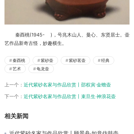
       秦酉桃(1945-    )，号兆木山人、曼心、东贤居士。壶
艺作品新奇古怪，妙趣横生。
秦酉桃
紫砂壶
紫砂茗壶
经典
艺术
龟龙壶
上一个：
近代紫砂名家与作品欣赏丨邵权寅·金蟾壶
下一个：
近代紫砂名家与作品欣赏丨束旦生·神浪花壶
相关新闻
近代紫砂名家与作品欣赏丨顾景舟·如意仿鼓壶