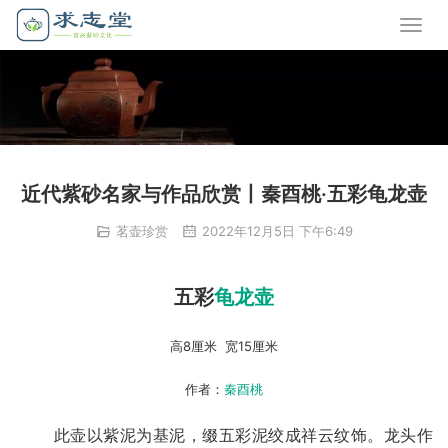
近代紫砂名家与作品欣赏丨秦酉桃·五彩龟龙壶
茗壶珍赏
2022年12月5日 下午6:49
五彩
龟龙壶
高8厘米  宽15厘米
作者：
秦酉桃
       此壶以紫泥为基泥，缀五彩泥绞成祥云纹饰。龙头作