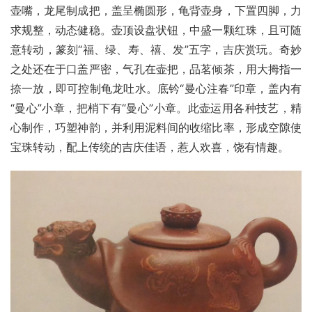
壶嘴，龙尾制成把，盖呈椭圆形，龟背壶身，下置四脚，力
求规整，动态健稳。壶顶设盘状钮，中盛一颗红珠，且可随
意转动，篆刻“福、绿、寿、禧、发”五字，吉庆赏玩。奇妙
之处还在于口盖严密，气孔在壶把，品茗倾茶，用大拇指一
捺一放，即可控制龟龙吐水。底钤“曼心注春”印章，盖内有
“曼心”小章，把梢下有“曼心”小章。此壶运用各种技艺，精
心制作，巧塑神韵，并利用泥料间的收缩比率，形成空隙使
宝珠转动，配上传统的吉庆佳语，惹人欢喜，饶有情趣。