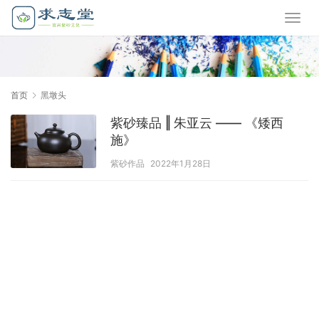
首页
黑墩头
紫砂臻品 ‖ 朱亚云 —— 《矮西
施》
紫砂作品
2022年1月28日