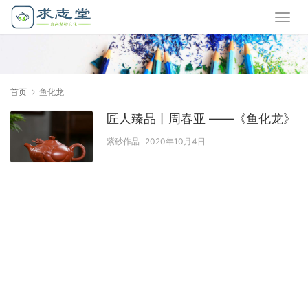
首页
鱼化龙
匠人臻品丨周春亚 ——《鱼化龙》
紫砂作品
2020年10月4日