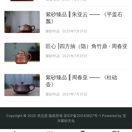
紫砂臻品 ‖ 朱亚云 —— 《平盖石
瓢》
紫砂作品
2021年7月31日
匠心 |四方抽（隐）角竹鼎 · 周春亚
紫砂作品
2021年7月31日
紫砂臻品 ‖ 周春亚 —— 《柱础
壶》
紫砂作品
2021年7月31日
Copyright © 2020 求志堂 版权所有
苏ICP备20045627号-1
Powered by
宜
兴紫砂文化