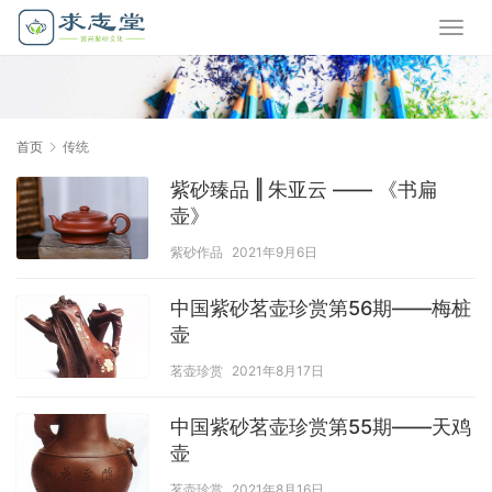
首页
传统
紫砂臻品 ‖ 朱亚云 —— 《书扁
壶》
紫砂作品
2021年9月6日
中国紫砂茗壶珍赏第56期——梅桩
壶
茗壶珍赏
2021年8月17日
中国紫砂茗壶珍赏第55期——天鸡
壶
茗壶珍赏
2021年8月16日