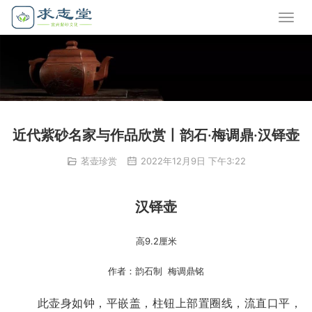
近代紫砂名家与作品欣赏丨韵石·梅调鼎·汉铎壶
茗壶珍赏
2022年12月9日 下午3:22
汉铎壶
高9.2厘米
作者：韵石制  梅调鼎铭
       此壶身如钟，平嵌盖，柱钮上部置圈线，流直口平，