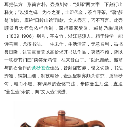
耳把似方，形简古朴。壶身刻铭：“汉铎”两大字，下刻行出
释文；“以汉之铎，为今之壶，土即代金，茶当呼茶。”署”赧
翁”刻款。底钤“日岭山馆”印款。文人壶艺，巧不可言。此壶
顾景舟大师曾依样仿制，深得藏家赞誉。赧翁乃梅调鼎
（1839-1906）别号，字友竹，浙江慈溪人。精于经学，能
诗善画，尤擅书法。一生未仕，生活清苦，无意名利，虽书
誉日隆，达官巨贾竞以高价求其书法作品，夷然不顾，曾以
一联榜其门曰“谈笑无鸿儒，往来皆白丁。”以此谢绝。赧翁
与韵石合作的
紫砂茗壶
佳品，皆颇饶艺趣，铭文切题，书法
秀雅，镌刻工细，制技精妙，壶泥配制亦颇为讲究，质坚砂
匀，粗而不糙。梅调鼎的壶铭书法，步陈曼生后尘，直追
“曼生壶”余韵，向“文人壶”演进。