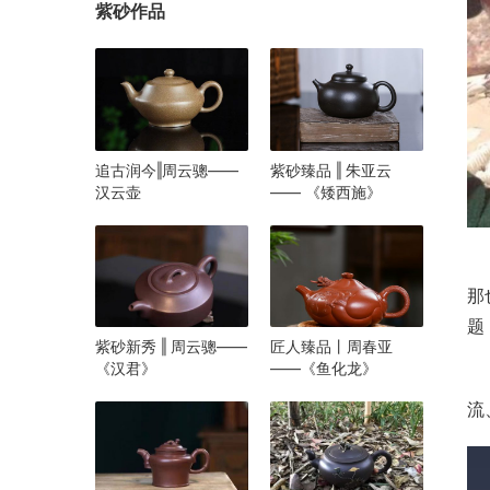
紫砂作品
追古润今‖周云骢——
紫砂臻品 ‖ 朱亚云
汉云壶
—— 《矮西施》
        这就是分水岭，当你是新手的时候，我这边直接
那
题
紫砂新秀 ‖ 周云骢——
匠人臻品丨周春亚
《汉君》
——《鱼化龙》
        1：如果你不懂壶形，我推荐你可以选择认识的
流