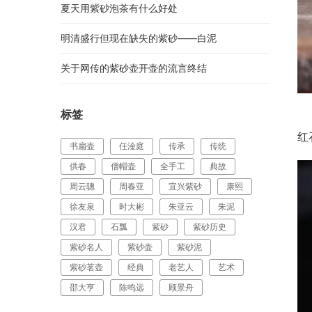
夏天用紫砂泡茶有什么好处
明清盛行但现在缺失的紫砂——白泥
关于网传的紫砂壶开壶的流言终结
标签
        2：如果你不懂泥料，我推荐你可以选择常规的
红
书扁壶
任淦庭
传承
传统
供春
僧帽壶
全手工
典故
周云骢
周春亚
宜兴紫砂
康熙
徐友泉
时大彬
朱亚云
朱泥
汉君
石瓢
紫砂
紫砂历史
紫砂名人
紫砂壶
紫砂泥
紫砂茗壶
经典
老艺人
艺术
邵大亨
陈鸣远
顾景舟