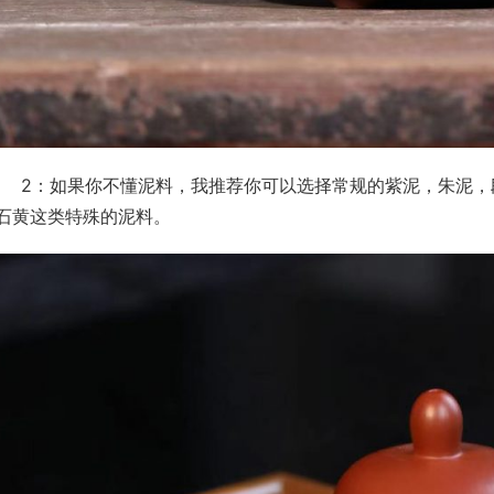
紫泥，朱泥，段泥这种，不用刻意追求底槽清、文革泥或者是石
石黄这类特殊的泥料。