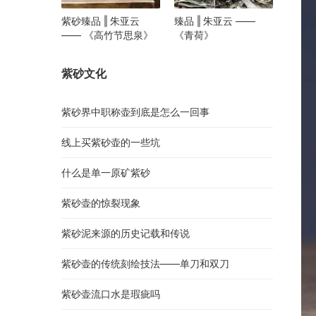
紫砂臻品 ‖ 朱亚云
臻品 ‖ 朱亚云 ——
—— 《高竹节思泉》
《青荷》
紫砂文化
紫砂界中职称壶到底是怎么一回事
线上买紫砂壶的一些坑
什么是单一原矿紫砂
紫砂壶的惊裂现象
紫砂泥来源的历史记载和传说
紫砂壶的传统刻绘技法——单刀和双刀
紫砂壶流口水是瑕疵吗