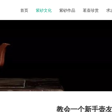
首页
紫砂文化
紫砂作品
茗壶珍赏
求
教会一个新手壶