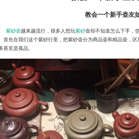
教会一个新手壶友
紫砂壶
越来越流行，很多人想玩
紫砂
壶却不知道怎么下手，
。首先在我们这个紫砂行里，把紫砂壶分为商品壶和精品壶，区
多甚至是孤品。