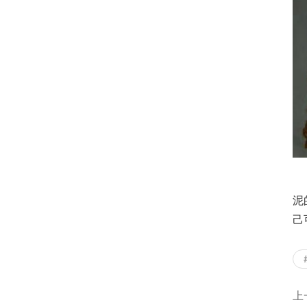
        总结：作为一个玩壶的新手，如果在紫砂壶上没
泥
己
上