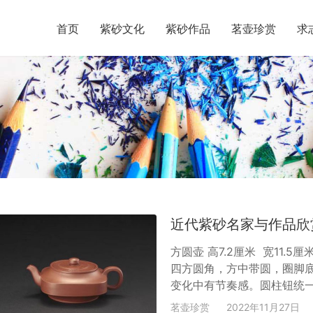
首页
紫砂文化
紫砂作品
茗壶珍赏
求
近代紫砂名家与作品欣
方圆壶 高7.2厘米 宽11
四方圆角，方中带圆，圈脚
变化中有节奏感。圆柱钮统
伸展舒畅自然。底钤“束凤英
茗壶珍赏
2022年11月27日