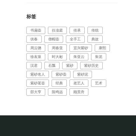
标签
书扁壶
任淦庭
传承
传统
供春
僧帽壶
全手工
典故
周云骢
周春亚
宜兴紫砂
康熙
徐友泉
时大彬
朱亚云
朱泥
汉君
石瓢
紫砂
紫砂历史
紫砂名人
紫砂壶
紫砂泥
紫砂茗壶
经典
老艺人
艺术
邵大亨
陈鸣远
顾景舟