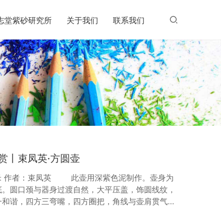
志堂紫砂研究所
关于我们
联系我们
赏丨束凤英·方圆壶
.5厘米 作者：束凤英 此壶用深紫色泥制作。壶身为
底。圆口颈与器身过渡自然，大平压盖，饰圆线纹，
一和谐，四方三弯嘴，四方圈把，角线与壶肩贯气，
制”印款，盖内有“凤英”腰圆小章。整器造型简练，