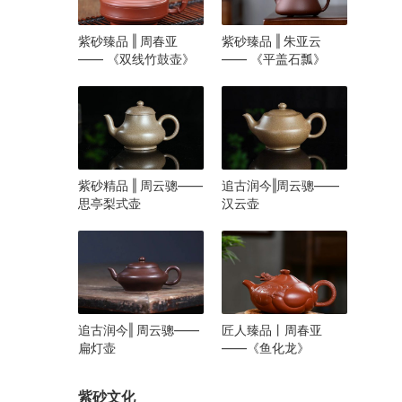
紫砂臻品 ‖ 周春亚
紫砂臻品 ‖ 朱亚云
—— 《双线竹鼓壶》
—— 《平盖石瓢》
紫砂精品 ‖ 周云骢——
追古润今‖周云骢——
思亭梨式壶
汉云壶
追古润今‖ 周云骢——
匠人臻品丨周春亚
扁灯壶
——《鱼化龙》
紫砂文化