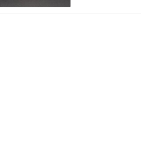
仅以方、圆构成形体基本要
美的法规，即在陶瓷造型上
待…