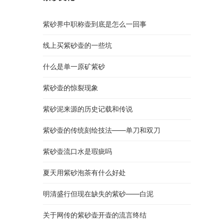
紫砂界中职称壶到底是怎么一回事
线上买紫砂壶的一些坑
什么是单一原矿紫砂
紫砂壶的惊裂现象
紫砂泥来源的历史记载和传说
紫砂壶的传统刻绘技法——单刀和双刀
紫砂壶流口水是瑕疵吗
夏天用紫砂泡茶有什么好处
明清盛行但现在缺失的紫砂——白泥
关于网传的紫砂壶开壶的流言终结