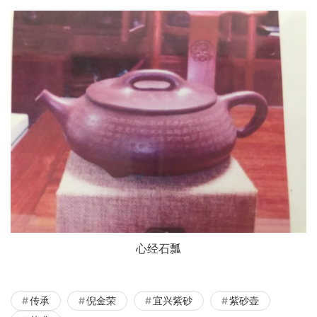
心经石瓢
传承
倪金荣
宜兴紫砂
紫砂壶