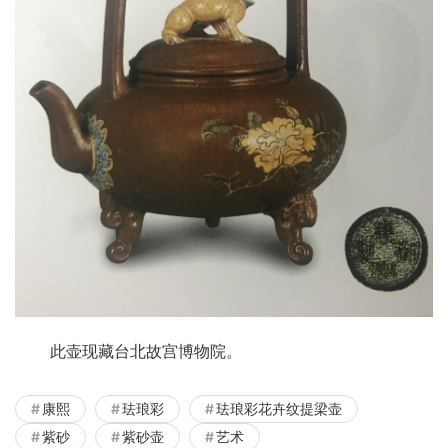
       此壶现藏台北故宫博物院。
康熙
珐琅彩
珐琅彩花卉纹提梁壶
紫砂
紫砂壶
艺术