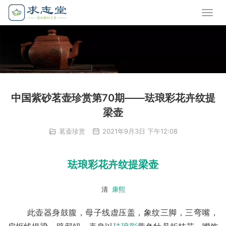
中国紫砂茗壶珍赏第70期——珐琅彩花卉纹提
梁壶
茗壶珍赏
2021年9月3日 下午12:08
珐琅彩花卉纹提梁壶
清  
康熙
       此壶器身鼓腹，母子线虚压盖，象纹三脚，三弯嘴，