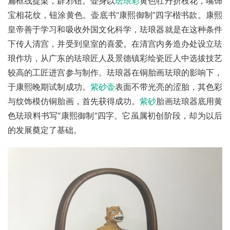
扁框线提梁，辟邪钮。壶身以
珐琅彩
黄色牡丹折枝花，嘴饰
宝相花纹，钮涂黄色。壶底书“康熙御制”四字楷书款。康熙
皇帝善于学习和吸收外国文化科学，珐琅器就是在这种条件
下传人清宫，并受到皇室的喜爱。在清宫内务造办处设立珐
琅作坊，从广东的珐琅匠人及景德镇彩绘瓷匠人中选拔技艺
较高的工匠进宫参与制作。珐琅器在铜胎画珐琅的影响下，
于康熙晚期试制成功。
紫砂壶
表面不带光亮的涩胎，其色彩
与纹饰模仿铜胎画，首先获得成功。
紫砂
胎画珐琅器底用黄
色珐琅料书写“康熙御制”四字。它虽属初创阶段，却为以后
的发展奠定了基础。