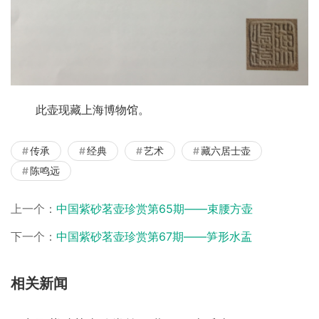
       此壶现藏上海博物馆。
传承
经典
艺术
藏六居士壶
陈鸣远
上一个：
中国紫砂茗壶珍赏第65期——束腰方壶
下一个：
中国紫砂茗壶珍赏第67期——笋形水盂
相关新闻