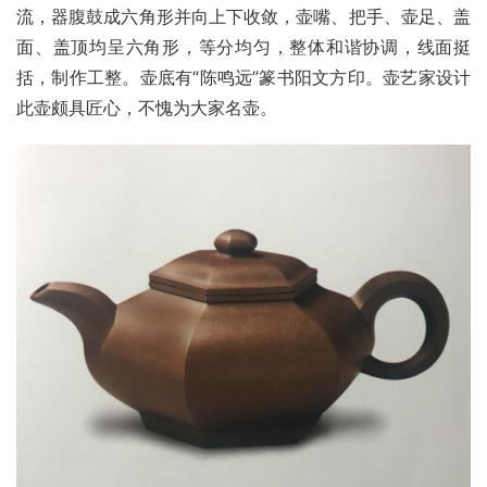
流，器腹鼓成六角形并向上下收敛，壶嘴、把手、壶足、盖
面、盖顶均呈六角形，等分均匀，整体和谐协调，线面挺
括，制作工整。壶底有“陈鸣远”篆书阳文方印。壶艺家设计
此壶颇具匠心，不愧为大家名壶。