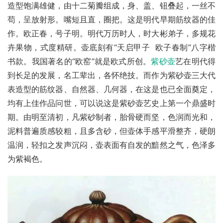
造型饱满雄健，由十二菊瓣组成，身、盖、钮叠起，一丝不
苟，呈放射形。嘴短且直，圈把。这是明代早期筋纹器的佳
作。欧正春，号子明。明代万历时人，时大彬弟子，多规花
卉果物，式度精研。壶底刻有“天启甲子  欧子春制”八字楷
书款。我国著名的“欧窑”就是欧式所创。
紫砂壶
艺在明代得
到长足的发展，名工辈出，各怀绝技。而作为紫砂壶三大代
表造型的筋纹器、自然器、几何器，在这是也已全面奠定，
均有上佳作品问世，可以说这是紫砂壶艺史上第一个鼎盛时
期。由明至清初，凡紫砂制者，胎骨硬而坚，色润而光和，
泥料普遍质感较粗，且多含砂，但壶体手感平滑整齐，硬朗
温润，轻扣之发声沉闷，壶表面有自发的黯然之气，色泽多
为紫褐色。