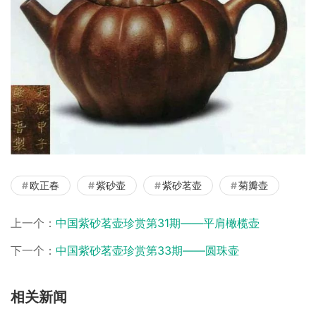
欧正春
紫砂壶
紫砂茗壶
菊瓣壶
上一个：
中国紫砂茗壶珍赏第31期——平肩橄榄壶
下一个：
中国紫砂茗壶珍赏第33期——圆珠壶
相关新闻